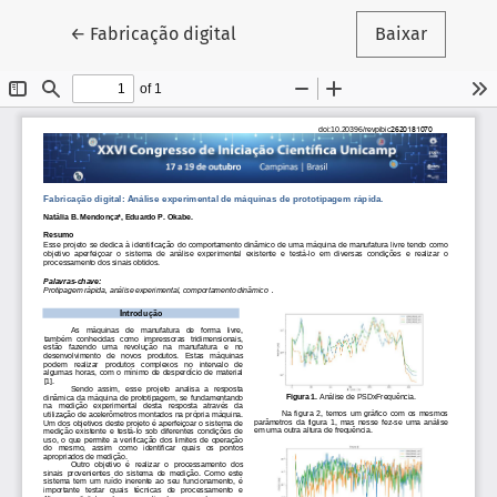
Voltar aos Detalhes do Artigo
←
Fabricação digital
Baixar