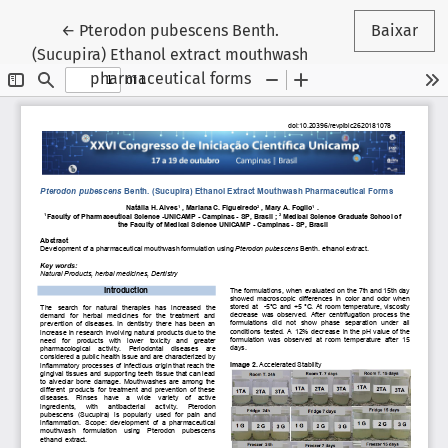
Voltar aos Detalhes do Artigo
←
Pterodon pubescens Benth.
Baixar
(Sucupira) Ethanol extract mouthwash
pharmaceutical forms