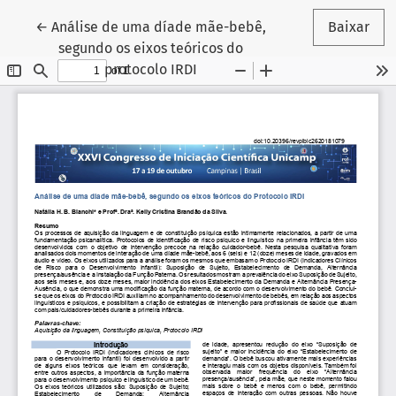
Voltar aos Detalhes do Artigo
←
Análise de uma díade mãe-bebê,
Baixar
segundo os eixos teóricos do
protocolo IRDI