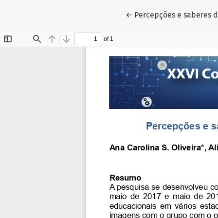
Voltar aos Detalhes do 
←
Percepções e saberes d