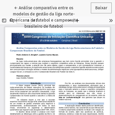
Voltar aos Detalhes do Artigo
←
Análise comparativa entre os
Baixar
modelos de gestão da liga norte-
americana de futebol e campeonato
brasileiro de futebol