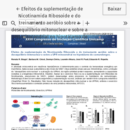
Voltar aos Detalhes do Artigo
←
Efeitos da suplementação de
Baixar
Nicotinamida Ribosoide e do
treinamento aeróbio sobre a
desequilíbrio mitonuclear e sobre a
UPR mitocondrial no hipotálamo de
camundongos