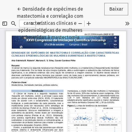
Voltar aos Detalhes do Artigo
←
Densidade de espécimes de
Baixar
mastectomia e correlação com
características clínicas e
epidemiológicas de mulheres
submetidas à mastectomia