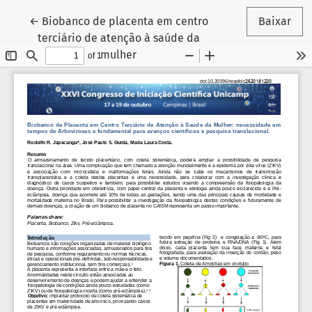
Voltar aos Detalhes do Artigo
←
Biobanco de placenta em centro
Baixar
terciário de atenção à saúde da
mulher