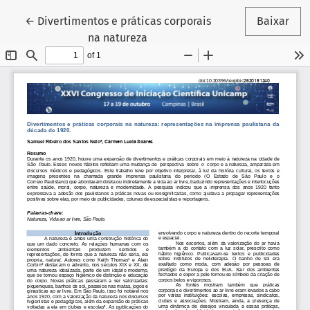
Voltar aos Detalhes do Artigo
←
Divertimentos e práticas corporais
Baixar
na natureza