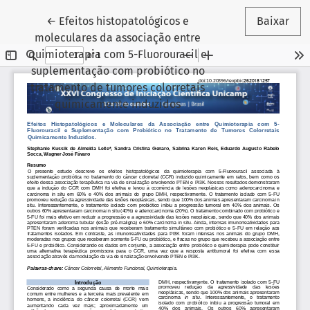
Voltar aos Detalhes do Artigo
←
Efeitos histopatológicos e
Baixar
moleculares da associação entre
quimioterapia com 5-Fluorouracil e
suplementação com probiótico no
tratamento de tumores colorretais
quimicamente induzidos