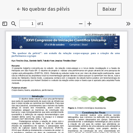
Voltar aos Detalhes do Artigo
←
No quebrar das pélvis
Baixar