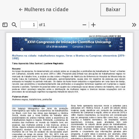
Voltar aos Detalhes do Artigo
←
Mulheres na cidade
Baixar