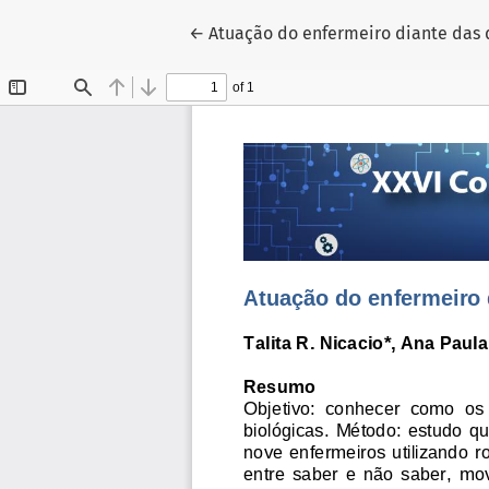
Voltar aos Detalhes do Artigo
←
Atuação do enfermeiro diante das 