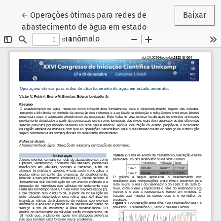
Voltar aos Detalhes do Artigo
←
Operações ótimas para redes de
Baixar
abastecimento de água em estado
anômalo