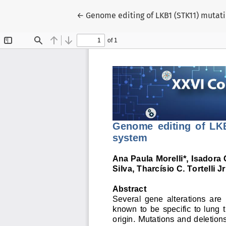
Voltar aos Detalhes do Artigo
←
Genome editing of LKB1 (STK11) mutati