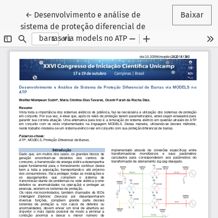
Voltar aos Detalhes do Artigo
←
Desenvolvimento e análise de
Baixar
sistema de proteção diferencial de
barras via models no ATP