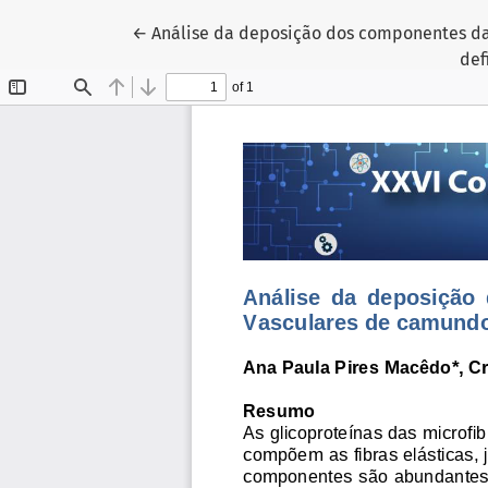
Voltar aos Detalhes do Artigo
←
Análise da deposição dos componentes da
def