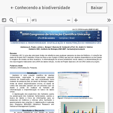
Voltar aos Detalhes do Artigo
←
Conhecendo a biodiversidade
Baixar