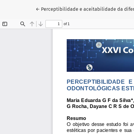
Voltar aos Detalhes do Artigo
←
Perceptibilidade e aceitabilidade da dife