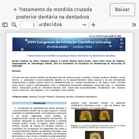
Voltar aos Detalhes do Artigo
←
Tratamento da mordida cruzada
Baixar
posterior dentária na dentadura
decídua