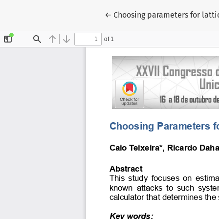
Voltar aos Detalhes do Artigo
←
Choosing parameters for latt