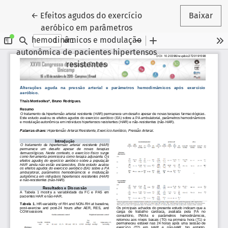
Voltar aos Detalhes do Artigo
←
Efeitos agudos do exercício
Baixar
aeróbico em parâmetros
hemodinâmicos e modulação
autonômica de pacientes hipertensos
resistentes