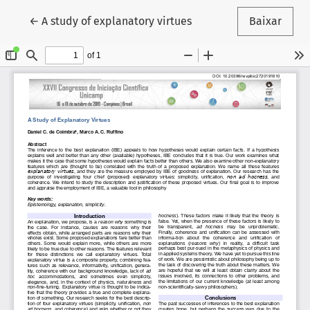
Voltar aos Detalhes do Artigo
←
A study of explanatory virtues
Baixar