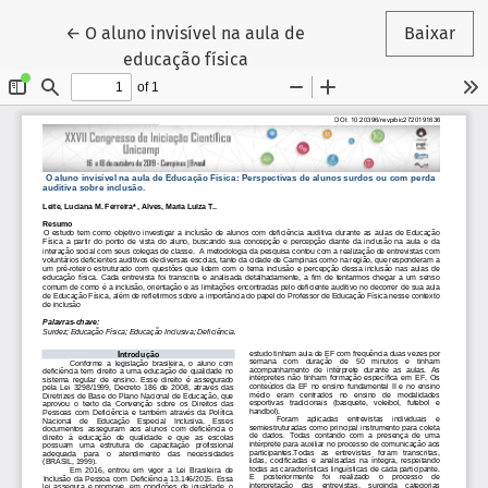
Voltar aos Detalhes do Artigo
←
O aluno invisível na aula de
Baixar
educação física