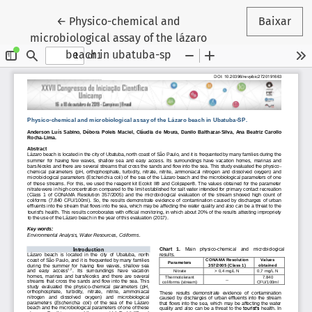
Voltar aos Detalhes do Artigo
←
Physico-chemical and
Baixar
microbiological assay of the lázaro
beach in ubatuba-sp