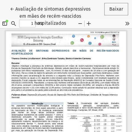
Voltar aos Detalhes do Artigo
←
Avaliação de sintomas depressivos
Baixar
em mães de recém-nascidos
hospitalizados