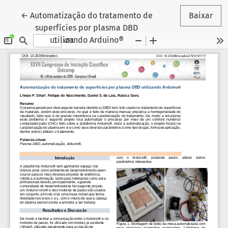
Voltar aos Detalhes do Artigo
←
Automatização do tratamento de
Baixar
superfícies por plasma DBD
utilizando Arduino®