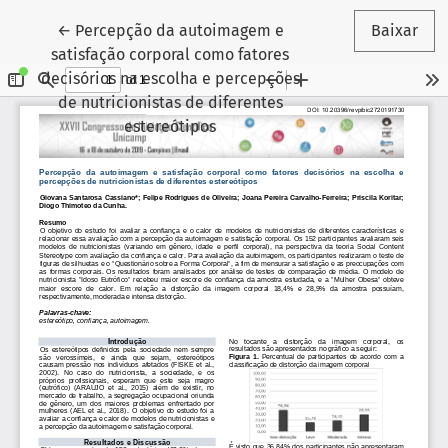
Voltar aos Detalhes do Artigo
←
Percepção da autoimagem e
Baixar
satisfação corporal como fatores
decisórios na escolha e percepções
de nutricionistas de diferentes
estereótipos