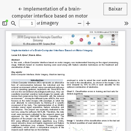
Voltar aos Detalhes do Artigo
←
Implementation of a brain-
Baixar
computer interface based on motor
imagery