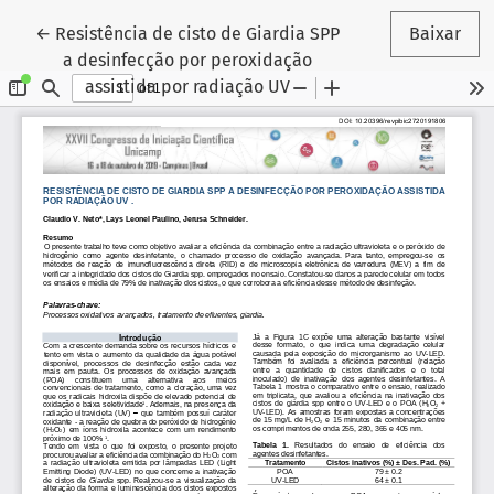
Voltar aos Detalhes do Artigo
←
Resistência de cisto de Giardia SPP
Baixar
a desinfecção por peroxidação
assistida por radiação UV