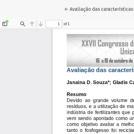
Voltar aos Detalhes do Artigo
←
Avaliação das características