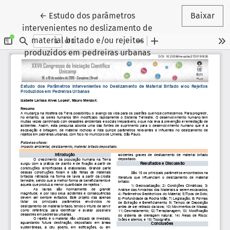
Voltar aos Detalhes do Artigo
←
Estudo dos parâmetros
Baixar
intervenientes no deslizamento de
material britado e/ou rejeitos
produzidos em pedreiras urbanas