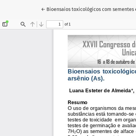
Voltar aos Detalhes do Artigo
←
Bioensaios toxicológicos com sementes e