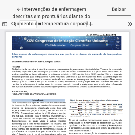
Voltar aos Detalhes do Artigo
←
Intervenções de enfermagem
Baixar
descritas em prontuários diante do
aumento da temperatura corporal