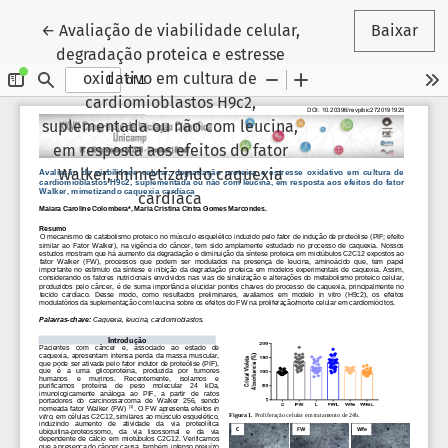
Voltar aos Detalhes do Artigo
←
Avaliação de viabilidade celular,
Baixar
degradação proteica e estresse
oxidativo em cultura de
cardiomioblastos H9c2,
suplementada ou não com leucina,
em resposta aos efeitos do fator
Walker, mimetizando caquexia
cardíaca