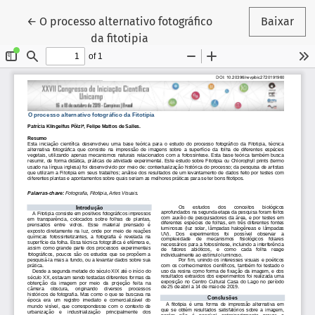
Voltar aos Detalhes do Artigo
←
O processo alternativo fotográfico
Baixar
da fitotipia