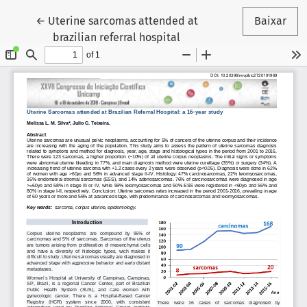
Voltar aos Detalhes do Artigo
←
Uterine sarcomas attended at
Baixar
brazilian referral hospital