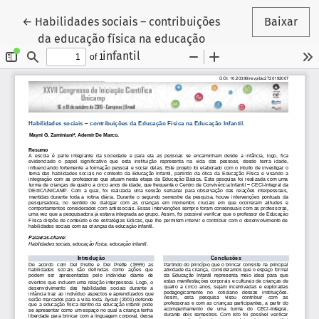
Voltar aos Detalhes do Artigo
←
Habilidades sociais – contribuições
Baixar
da educação física na educação
infantil