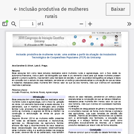
Voltar aos Detalhes do Artigo
←
Inclusão produtiva de mulheres
Baixar
rurais