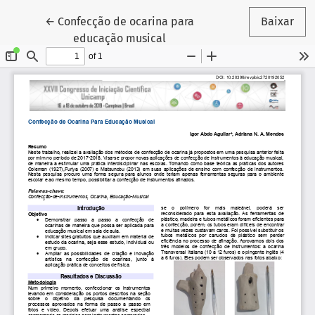
Voltar aos Detalhes do Artigo
←
Confecção de ocarina para
Baixar
educação musical