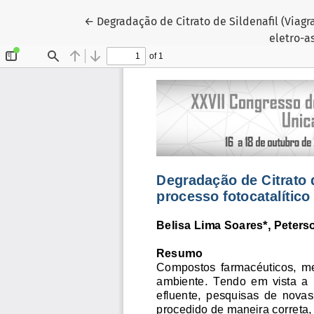
Voltar aos Detalhes do Artigo
←
Degradação de Citrato de Sildenafil (Viagr
eletro-a