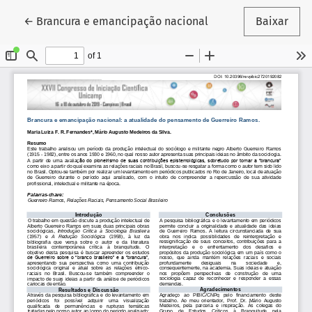
Voltar aos Detalhes do Artigo
←
Brancura e emancipação nacional
Baixar