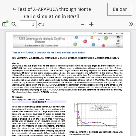
Voltar aos Detalhes do Artigo
←
Test of X–ARAPUCA through Monte
Baixar
Carlo simulation in Brazil