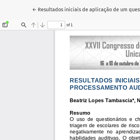
Voltar aos Detalhes do Artigo
←
Resultados iniciais de aplicação de um que