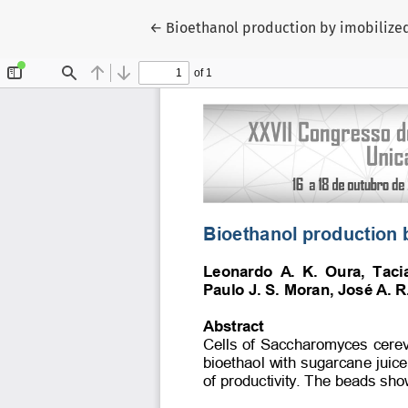
Voltar aos Detalhes do Artigo
←
Bioethanol production by imobilize