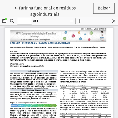
Voltar aos Detalhes do Artigo
←
Farinha funcional de resíduos
Baixar
agroindustriais