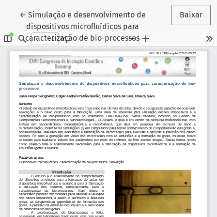
Voltar aos Detalhes do Artigo
←
Simulação e desenvolvimento de
Baixar
dispositivos microfluídicos para
caracterização de bio-processos