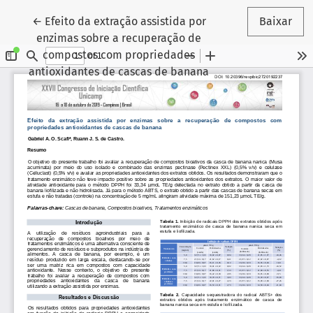
Voltar aos Detalhes do Artigo
←
Efeito da extração assistida por
Baixar
enzimas sobre a recuperação de
compostos com propriedades
antioxidantes de cascas de banana