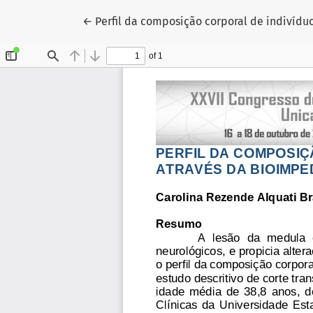
Voltar aos Detalhes do Artigo
←
Perfil da composição corporal de indivíd