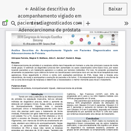
Voltar aos Detalhes do Artigo
←
Análise descritiva do
Baixar
acompanhamento vigiado em
pacientes diagnosticados com
Adenocarcinoma de próstata